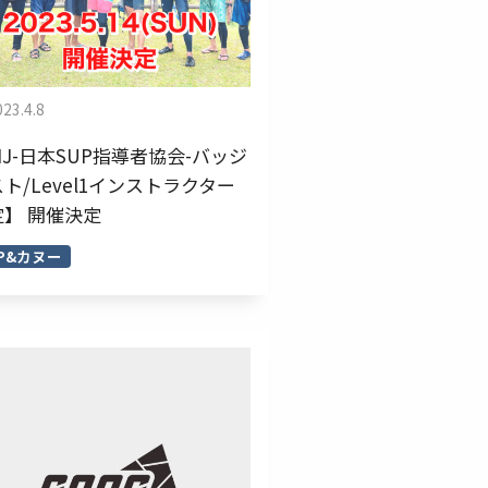
023.4.8
IJ-日本SUP指導者協会-バッジ
ト/Level1インストラクター
定】 開催決定
UP&カヌー