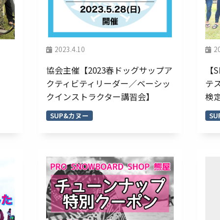
2023.4.10
2
協会主催【2023春ドッグサップア
【S
クティビティリーダー／ベーシッ
テス
クインストラクター講習会】
検
SUP&カヌー
S