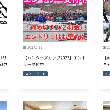
2023.3.11
2
（リ
【ハンターズカップ2023】エント
【
53更
リー受付中！
キ
スノーボード
スノ