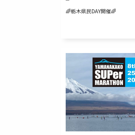
🌈栃木県民DAY開催🌈