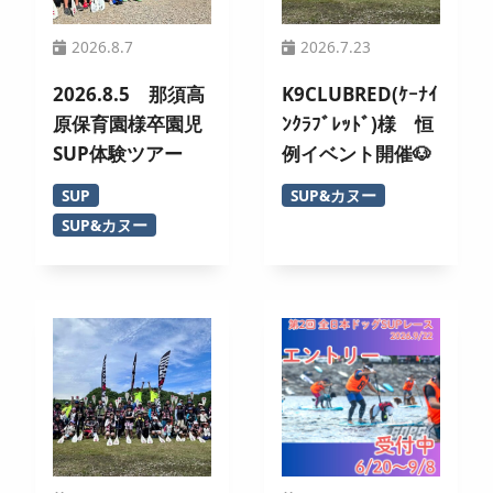
2026.8.7
2026.7.23
2026.8.5 那須高
K9CLUBRED(ｹｰﾅｲ
原保育園様卒園児
ﾝｸﾗﾌﾞﾚｯﾄﾞ)様 恒
SUP体験ツアー
例イベント開催🐶
SUP
SUP&カヌー
SUP&カヌー