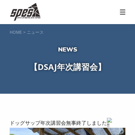
那須矢の目ダム湖
SUP / カヌー
ツアー＆料金プラン
ツアーの流れ
服装・持ち物
アクセス
カヌー体験
フォト＆ムービー
SIJ公認資格取得
お客様の声
ご予約・お問い合わせ
HOME
>
ニュース
塩原渓谷
カヌー / 遊覧サップ
ツアー＆料金プラン
持ち物・服装
アクセス
フォト＆ムービー
ご予約・お問い合わせ
スノーボードスクール
【DSAJ年次講習会】
一般レッスン／キッズ＆ジュニアレッスン
プライベートレッスン
ジュニア育成特別レッスン「Jクラブ」
Spesハンターマニア
レッスンの流れ・服装
バッジテスト
キャンプ・イベント
アクセス
フォト＆ムービー
アドバイザー紹介
ご予約・お問い合わせ
ご予約・お問い合わせ
ドッグサップ年次講習会無事終了しました
SUP団体プラン
NEW!