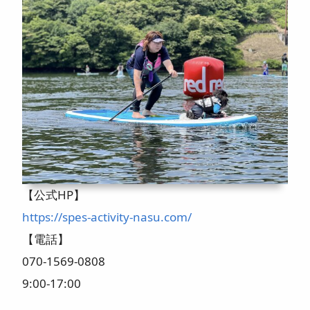
【公式HP】
https://spes-activity-nasu.com/
【電話】
070-1569-0808
9:00-17:00