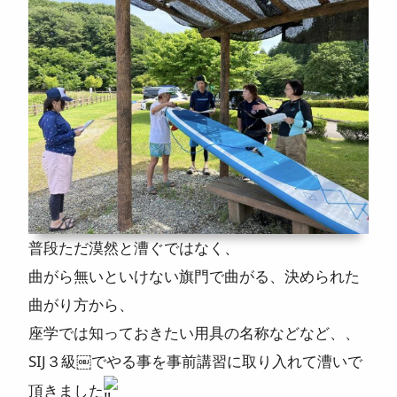
ニュース
よくある質問
スタッフ紹介
普段ただ漠然と漕ぐではなく、
曲がら無いといけない旗門で曲がる、決められた
曲がり方から、
座学では知っておきたい用具の名称などなど、、
SIJ３級￼でやる事を事前講習に取り入れて漕いで
頂きました