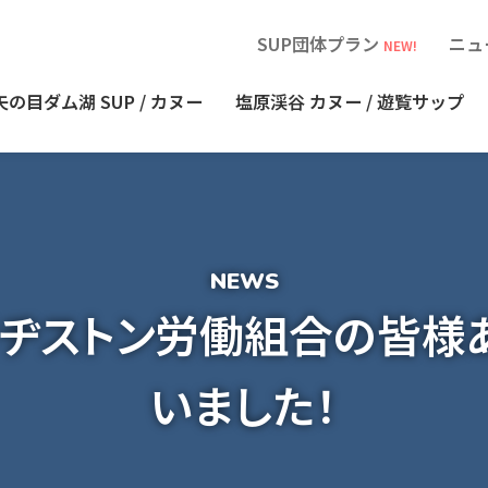
SUP団体プラン
ニュ
NEW!
矢の目ダム湖
SUP / カヌー
塩原渓谷
カヌー / 遊覧サップ
リヂストン労働組合の皆様
いました！