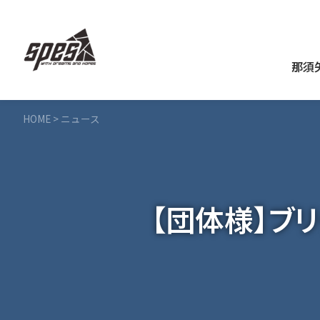
那須
HOME
>
ニュース
【団体様】ブ