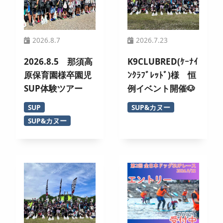
2026.8.7
2026.7.23
2026.8.5 那須高
K9CLUBRED(ｹｰﾅｲ
原保育園様卒園児
ﾝｸﾗﾌﾞﾚｯﾄﾞ)様 恒
SUP体験ツアー
例イベント開催🐶
SUP
SUP&カヌー
SUP&カヌー