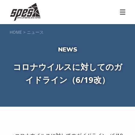
那須矢の目ダム湖
SUP / カヌー
ツアー＆料金プラン
ツアーの流れ
服装・持ち物
アクセス
カヌー体験
フォト＆ムービー
SIJ公認資格取得
お客様の声
ご予約・お問い合わせ
HOME
>
ニュース
塩原渓谷
カヌー / 遊覧サップ
ツアー＆料金プラン
持ち物・服装
アクセス
フォト＆ムービー
ご予約・お問い合わせ
スノーボードスクール
コロナウイルスに対してのガ
一般レッスン／キッズ＆ジュニアレッスン
プライベートレッスン
イドライン（6/19改）
ジュニア育成特別レッスン「Jクラブ」
Spesハンターマニア
レッスンの流れ・服装
バッジテスト
キャンプ・イベント
アクセス
フォト＆ムービー
アドバイザー紹介
ご予約・お問い合わせ
ご予約・お問い合わせ
SUP団体プラン
NEW!