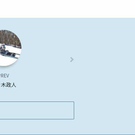
PREV
々木政人