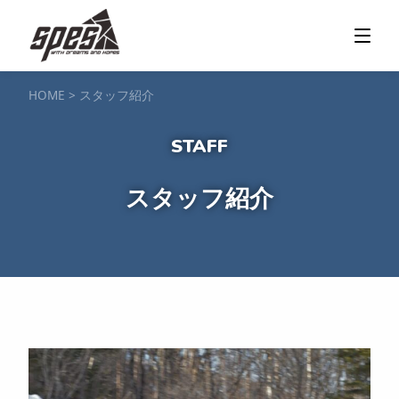
那須矢の目ダム湖
SUP / カヌー
ツアー＆料金プラン
ツアーの流れ
服装・持ち物
アクセス
カヌー体験
フォト＆ムービー
SIJ公認資格取得
お客様の声
ご予約・お問い合わせ
HOME
>
スタッフ紹介
塩原渓谷
カヌー / 遊覧サップ
ツアー＆料金プラン
持ち物・服装
アクセス
フォト＆ムービー
ご予約・お問い合わせ
スノーボードスクール
スタッフ紹介
一般レッスン／キッズ＆ジュニアレッスン
プライベートレッスン
ジュニア育成特別レッスン「Jクラブ」
Spesハンターマニア
レッスンの流れ・服装
バッジテスト
キャンプ・イベント
アクセス
フォト＆ムービー
アドバイザー紹介
ご予約・お問い合わせ
ご予約・お問い合わせ
SUP団体プラン
NEW!