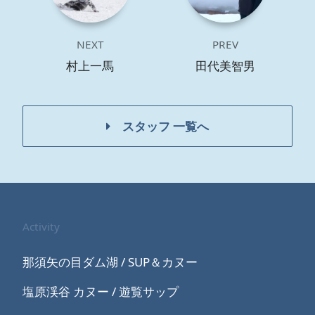
NEXT
PREV
村上一馬
田代美智男
スタッフ 一覧へ
Activity
那須矢の目ダム湖 / SUP＆カヌー
塩原渓谷 カヌー / 遊覧サップ