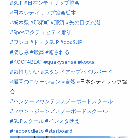
#
SUP
#
日本シティサップ協会
#
日本シティサップ協会栃木
#
栃木県
#
那須町
#
那須
#
矢の目ダム湖
#
Spesアクティビティ那須
#
ワンコ
#
ドックSUP
#
dogSUP
#
楽しみ
#
最高
#
癒される
#
KOOTABEAT
#
quakysense
#
koota
#
気持ちいい
#
スタンドアップパドルボード
#
最高のロケーション
#
自然
#日本シティサップ協
会
#
ハンターマウンテンスノーボードスクール
#
マウントジーンズスノーボードスクール
#
SUPスクール
#
インスタ映え
#
redpaddleco
#
starboard