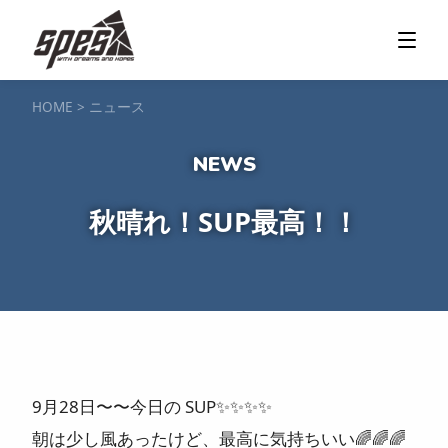
那須矢の目ダム湖
SUP / カヌー
ツアー＆料金プラン
ツアーの流れ
服装・持ち物
アクセス
カヌー体験
フォト＆ムービー
SIJ公認資格取得
お客様の声
ご予約・お問い合わせ
HOME
>
ニュース
塩原渓谷
カヌー / 遊覧サップ
ツアー＆料金プラン
持ち物・服装
アクセス
フォト＆ムービー
ご予約・お問い合わせ
スノーボードスクール
秋晴れ！SUP最高！！
一般レッスン／キッズ＆ジュニアレッスン
プライベートレッスン
ジュニア育成特別レッスン「Jクラブ」
Spesハンターマニア
レッスンの流れ・服装
バッジテスト
キャンプ・イベント
アクセス
フォト＆ムービー
アドバイザー紹介
ご予約・お問い合わせ
ご予約・お問い合わせ
9月28日〜〜今日の SUP
✨
✨
✨
✨
SUP団体プラン
NEW!
朝は少し風あったけど、最高に気持ちいい
🌈
🌈
🌈