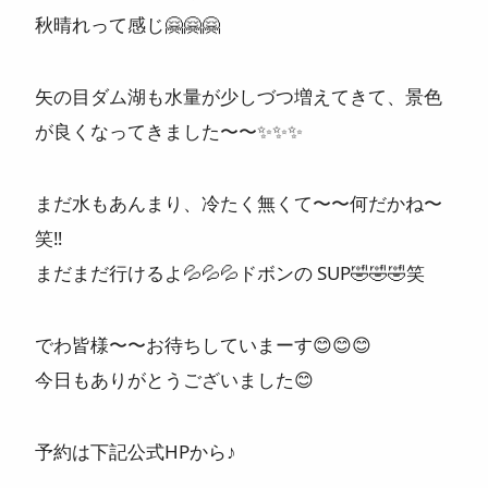
秋晴れって感じ
🤗
🤗
🤗
ニュース
よくある質問
矢の目ダム湖も水量が少しづつ増えてきて、景色
が良くなってきました〜〜
✨
✨
✨
スタッフ紹介
まだ水もあんまり、冷たく無くて〜〜何だかね〜
笑
‼️
まだまだ行けるよ
💦
💦
💦
ドボンの SUP
🤣
🤣
🤣
笑
でわ皆様〜〜お待ちしていまーす
😊
😊
😊
今日もありがとうございました
😊
予約は下記公式HPから♪