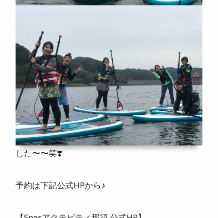
した〜〜笑
❣️
予約は下記公式HPから♪
【Spesアクテビティ那須 公式HP】