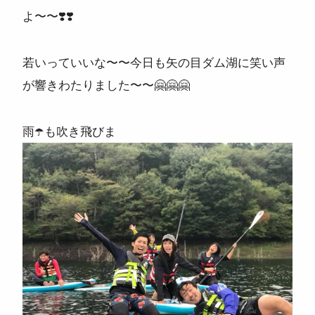
よ〜〜
❣️
❣️
ニュース
よくある質問
若いっていいな〜〜今日も矢の目ダム湖に笑い声
が響きわたりました〜〜
🤗
🤗
🤗
スタッフ紹介
雨
☂️
も吹き飛びま