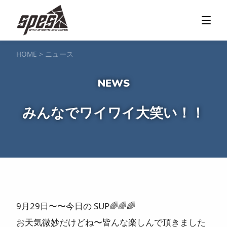
那須矢の目ダム湖
SUP / カヌー
ツアー＆料金プラン
ツアーの流れ
服装・持ち物
アクセス
カヌー体験
フォト＆ムービー
SIJ公認資格取得
お客様の声
ご予約・お問い合わせ
HOME
>
ニュース
塩原渓谷
カヌー / 遊覧サップ
ツアー＆料金プラン
持ち物・服装
アクセス
フォト＆ムービー
ご予約・お問い合わせ
スノーボードスクール
みんなでワイワイ大笑い！！
一般レッスン／キッズ＆ジュニアレッスン
プライベートレッスン
ジュニア育成特別レッスン「Jクラブ」
Spesハンターマニア
レッスンの流れ・服装
バッジテスト
キャンプ・イベント
アクセス
フォト＆ムービー
アドバイザー紹介
ご予約・お問い合わせ
ご予約・お問い合わせ
9月29日〜〜今日の SUP
🌈
🌈
🌈
SUP団体プラン
NEW!
お天気微妙だけどね〜皆んな楽しんで頂きました