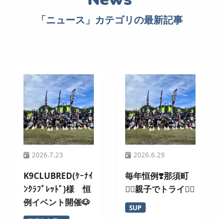
「ニュース」カテゴリの最新記事
2026.7.23
2026.6.29
K9CLUBRED(ｹｰﾅｲ
毎年恒例❣️那須町
ﾝｸﾗﾌﾞﾚｯﾄﾞ)様 恒
🏄‍♀️親子でトライ🚣‍♂️
例イベント開催🐶
SUP