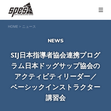
那須矢の目ダム湖
SUP / カヌー
ツアー＆料金プラン
ツアーの流れ
服装・持ち物
アクセス
カヌー体験
フォト＆ムービー
SIJ公認資格取得
お客様の声
ご予約・お問い合わせ
HOME
>
ニュース
塩原渓谷
カヌー / 遊覧サップ
ツアー＆料金プラン
持ち物・服装
アクセス
フォト＆ムービー
ご予約・お問い合わせ
スノーボードスクール
SIJ日本指導者協会連携プログ
一般レッスン／キッズ＆ジュニアレッスン
プライベートレッスン
ラム日本ドッグサップ協会の
ジュニア育成特別レッスン「Jクラブ」
Spesハンターマニア
レッスンの流れ・服装
バッジテスト
キャンプ・イベント
アクセス
アクティビティリーダー／
フォト＆ムービー
アドバイザー紹介
ご予約・お問い合わせ
ベーシックインストラクター
ご予約・お問い合わせ
講習会
SUP団体プラン
NEW!