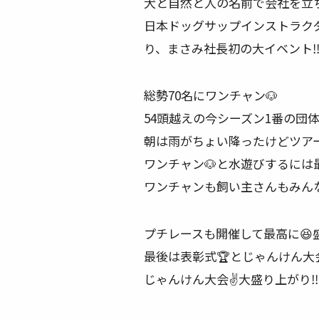
犬と自然と人の名前で会社を立ち
日本ドッグサップインストラク
り、まさみ社長初の大イベント‼
総勢70名にワンチャン🐶
54頭越えの今シーズン1番の団体様
朝は雨がちょい降ったけどツア
ワンチャン🐶と水遊びするには
ワンチャンも飼い主さんもみんな
プチレースも開催して最高に😆盛
最後は表彰式🏆とじゃんけん大会
じゃんけん大会✌️大盛り上がり‼