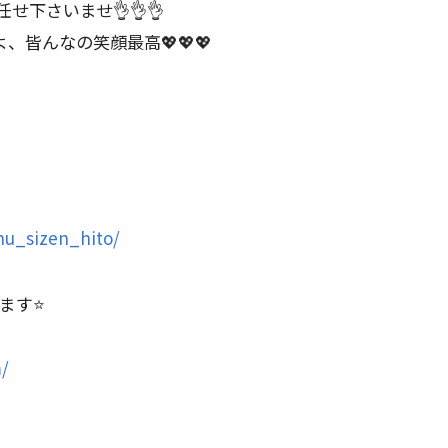
せ下さいませ👌👌👌
皆んなの笑顔最高💖💖💖
】
nu_sizen_hito/
す⭐️
m/