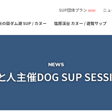
SUP団体プラン
ニュ
NEW!
矢の目ダム湖
SUP / カヌー
塩原渓谷
カヌー / 遊覧サップ
人主催DOG SUP SESS