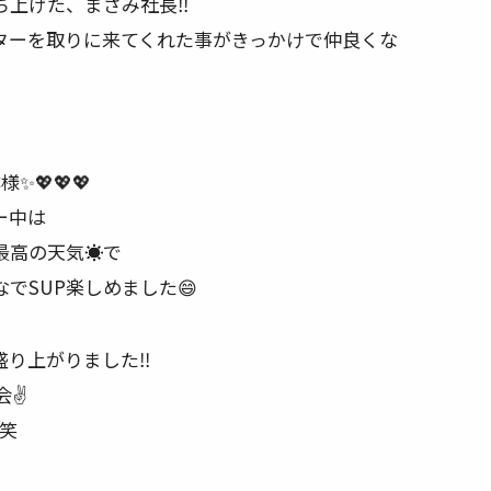
上げた、まさみ社長‼️
ターを取りに来てくれた事がきっかけで仲良くな
️
✨💖💖💖
ー中は
最高の天気☀️で
でSUP楽しめました😄
り上がりました‼️
✌️
️笑