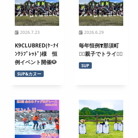
2026.7.23
2026.6.29
K9CLUBRED(ｹｰﾅｲ
毎年恒例❣️那須町
ﾝｸﾗﾌﾞﾚｯﾄﾞ)様 恒
🏄‍♀️親子でトライ🚣‍♂️
例イベント開催🐶
SUP
SUP&カヌー