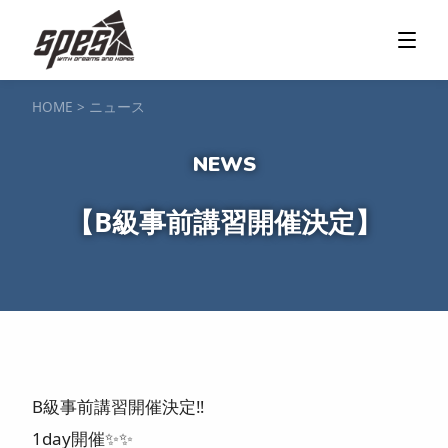
那須矢の目ダム湖
SUP / カヌー
ツアー＆料金プラン
ツアーの流れ
服装・持ち物
アクセス
カヌー体験
フォト＆ムービー
SIJ公認資格取得
お客様の声
ご予約・お問い合わせ
HOME
>
ニュース
塩原渓谷
カヌー / 遊覧サップ
ツアー＆料金プラン
持ち物・服装
アクセス
フォト＆ムービー
ご予約・お問い合わせ
スノーボードスクール
【B級事前講習開催決定】
一般レッスン／キッズ＆ジュニアレッスン
プライベートレッスン
ジュニア育成特別レッスン「Jクラブ」
Spesハンターマニア
レッスンの流れ・服装
バッジテスト
キャンプ・イベント
アクセス
フォト＆ムービー
アドバイザー紹介
ご予約・お問い合わせ
ご予約・お問い合わせ
B級事前講習開催決定‼️
SUP団体プラン
NEW!
1day開催✨✨