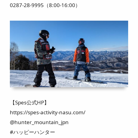
0287-28-9995（8:00-16:00）
【Spes公式HP】
https://spes-activity-nasu.com/
@hunter_mountain_jpn
#ハッピーハンター