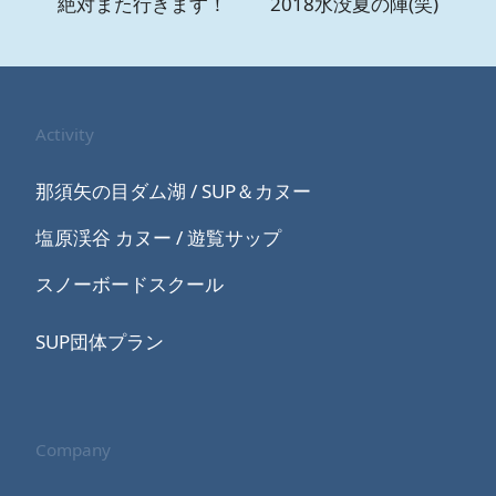
絶対また行きます！
2018水没夏の陣(笑)
Activity
那須矢の目ダム湖 / SUP＆カヌー
塩原渓谷 カヌー / 遊覧サップ
スノーボードスクール
SUP団体プラン
Company