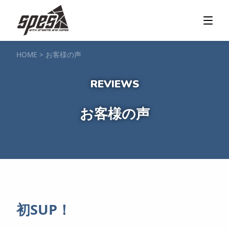
那須矢の目ダム湖
SUP / カヌー
ツアー＆料金プラン
ツアーの流れ
服装・持ち物
アクセス
カヌー体験
フォト＆ムービー
SIJ公認資格取得
お客様の声
ご予約・お問い合わせ
HOME
>
お客様の声
塩原渓谷
カヌー / 遊覧サップ
ツアー＆料金プラン
持ち物・服装
アクセス
フォト＆ムービー
ご予約・お問い合わせ
スノーボードスクール
お客様の声
一般レッスン／キッズ＆ジュニアレッスン
プライベートレッスン
ジュニア育成特別レッスン「Jクラブ」
Spesハンターマニア
レッスンの流れ・服装
バッジテスト
キャンプ・イベント
アクセス
フォト＆ムービー
アドバイザー紹介
ご予約・お問い合わせ
ご予約・お問い合わせ
初SUP！
SUP団体プラン
NEW!