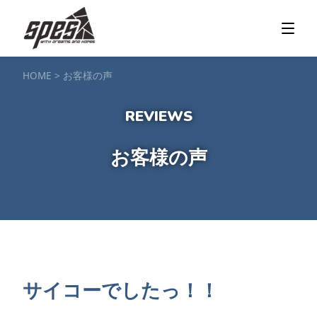
那須矢の目ダム湖
SUP / カヌー
ツアー＆料金プラン
ツアーの流れ
服装・持ち物
アクセス
カヌー体験
フォト＆ムービー
SIJ公認資格取得
お客様の声
ご予約・お問い合わせ
HOME
>
お客様の声
塩原渓谷
カヌー / 遊覧サップ
ツアー＆料金プラン
持ち物・服装
アクセス
フォト＆ムービー
ご予約・お問い合わせ
スノーボードスクール
お客様の声
一般レッスン／キッズ＆ジュニアレッスン
プライベートレッスン
ジュニア育成特別レッスン「Jクラブ」
Spesハンターマニア
レッスンの流れ・服装
バッジテスト
キャンプ・イベント
アクセス
フォト＆ムービー
アドバイザー紹介
ご予約・お問い合わせ
ご予約・お問い合わせ
サイコーでしたっ！！
SUP団体プラン
NEW!