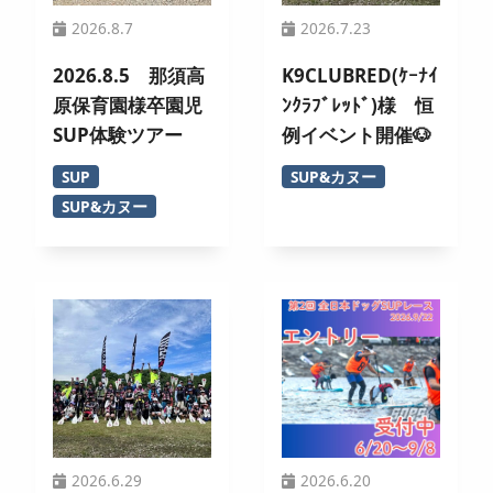
2026.8.7
2026.7.23
2026.8.5 那須高
K9CLUBRED(ｹｰﾅｲ
原保育園様卒園児
ﾝｸﾗﾌﾞﾚｯﾄﾞ)様 恒
SUP体験ツアー
例イベント開催🐶
SUP
SUP&カヌー
SUP&カヌー
2026.6.29
2026.6.20