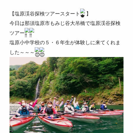
ニュース
【塩原渓谷探検ツアースタート
】
今日は那須塩原市もみじ谷大吊橋で塩原渓谷探検
よくある質問
ツアー
スタッフ紹介
塩原小中学校の５・６年生が体験しに来てくれま
した～～～