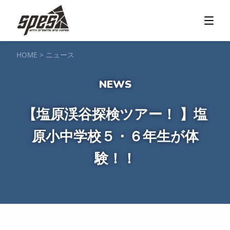
那須矢の目ダム湖
SUP / カヌー
ツアー＆料金プラン
ツアーの流れ
服装・持ち物
アクセス
カヌー体験
フォト＆ムービー
SIJ公認資格取得
お客様の声
ご予約・お問い合わせ
HOME
>
ニュース
塩原渓谷
カヌー / 遊覧サップ
ツアー＆料金プラン
持ち物・服装
アクセス
フォト＆ムービー
ご予約・お問い合わせ
スノーボードスクール
【塩原渓谷探検ツアー！ 】塩
一般レッスン／キッズ＆ジュニアレッスン
プライベートレッスン
原小中学校５・６年生が体
ジュニア育成特別レッスン「Jクラブ」
Spesハンターマニア
レッスンの流れ・服装
バッジテスト
キャンプ・イベント
アクセス
験！！
フォト＆ムービー
アドバイザー紹介
ご予約・お問い合わせ
ご予約・お問い合わせ
SUP団体プラン
NEW!