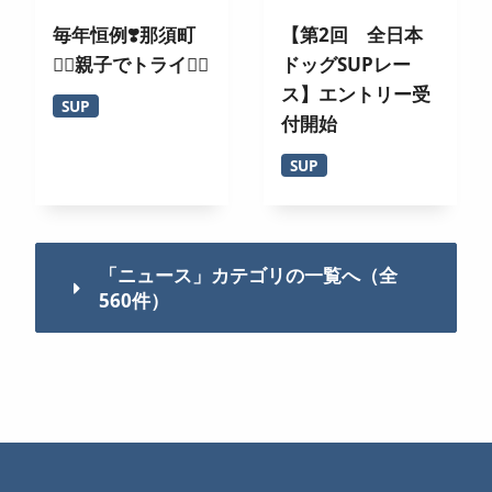
毎年恒例❣️那須町
【第2回 全日本
🏄‍♀️親子でトライ🚣‍♂️
ドッグSUPレー
ス】エントリー受
SUP
付開始
SUP
「ニュース」カテゴリの一覧へ（全
560件）