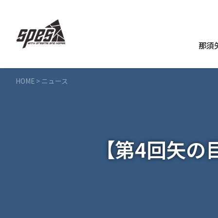
那須
HOME
>
ニュース
【第4回矢の