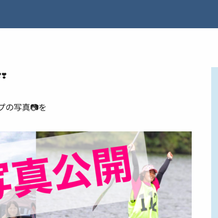
️
プの写真📷を