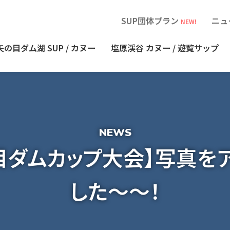
SUP団体プラン
ニュ
NEW!
矢の目ダム湖
SUP / カヌー
塩原渓谷
カヌー / 遊覧サップ
目ダムカップ大会】写真を
した～～！