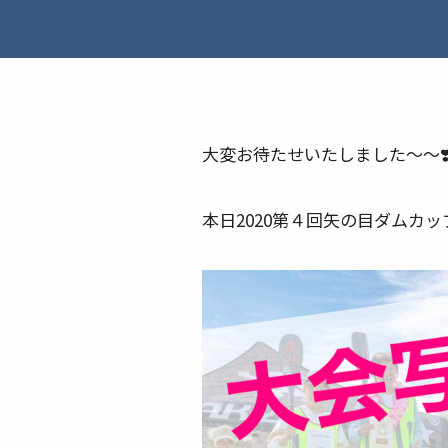
大変お待たせいたしました～～❣️❣
本日2020第４回矢の目ダムカッ