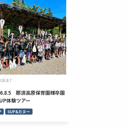
026.8.7
26.8.5 那須高原保育園様卒園
SUP体験ツアー
P
SUP&カヌー