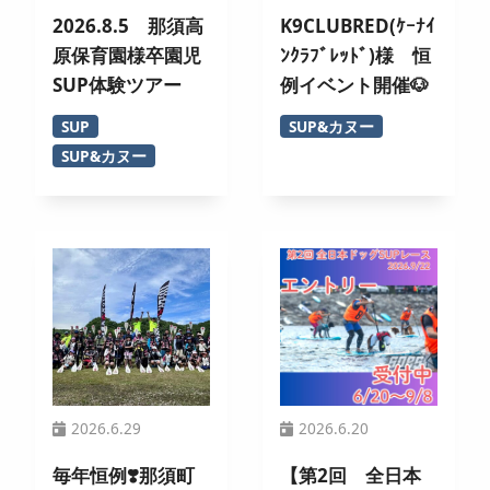
2026.8.5 那須高
K9CLUBRED(ｹｰﾅｲ
原保育園様卒園児
ﾝｸﾗﾌﾞﾚｯﾄﾞ)様 恒
SUP体験ツアー
例イベント開催🐶
SUP
SUP&カヌー
SUP&カヌー
2026.6.29
2026.6.20
毎年恒例❣️那須町
【第2回 全日本