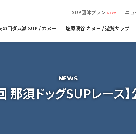
SUP団体プラン
ニュ
NEW!
矢の目ダム湖
SUP / カヌー
塩原渓谷
カヌー / 遊覧サップ
第2回 那須ドッグSUPレース