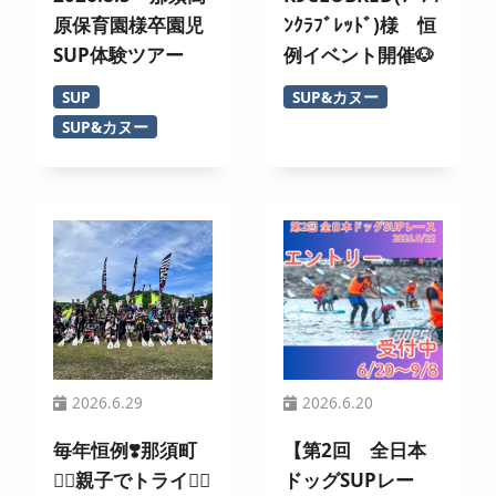
原保育園様卒園児
ﾝｸﾗﾌﾞﾚｯﾄﾞ)様 恒
SUP体験ツアー
例イベント開催🐶
SUP
SUP&カヌー
SUP&カヌー
2026.6.29
2026.6.20
毎年恒例❣️那須町
【第2回 全日本
🏄‍♀️親子でトライ🚣‍♂️
ドッグSUPレー