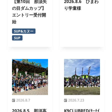
【第10回 那須矢
2026.8.6 ひまわ
の目ダムカップ】
り学童様
エントリー受付開
始
SUP&カヌー
SUP
2026.8.7
2026.7.23
2026.8.5 那須高
K9CLUBRED(ｹｰﾅｲ