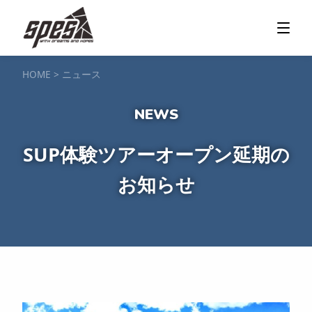
那須矢の目ダム湖
SUP / カヌー
ツアー＆料金プラン
ツアーの流れ
服装・持ち物
アクセス
カヌー体験
フォト＆ムービー
SIJ公認資格取得
お客様の声
ご予約・お問い合わせ
HOME
>
ニュース
塩原渓谷
カヌー / 遊覧サップ
ツアー＆料金プラン
持ち物・服装
アクセス
フォト＆ムービー
ご予約・お問い合わせ
スノーボードスクール
SUP体験ツアーオープン延期の
一般レッスン／キッズ＆ジュニアレッスン
プライベートレッスン
お知らせ
ジュニア育成特別レッスン「Jクラブ」
Spesハンターマニア
レッスンの流れ・服装
バッジテスト
キャンプ・イベント
アクセス
フォト＆ムービー
アドバイザー紹介
ご予約・お問い合わせ
ご予約・お問い合わせ
SUP団体プラン
NEW!