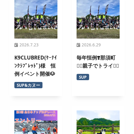
2026.7.23
2026.6.29
K9CLUBRED(ｹｰﾅｲ
毎年恒例❣️那須町
ﾝｸﾗﾌﾞﾚｯﾄﾞ)様 恒
🏄‍♀️親子でトライ🚣‍♂️
例イベント開催🐶
SUP
SUP&カヌー