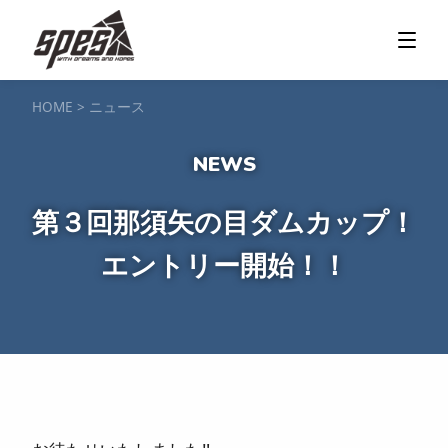
那須矢の目ダム湖
SUP / カヌー
ツアー＆料金プラン
ツアーの流れ
服装・持ち物
アクセス
カヌー体験
フォト＆ムービー
SIJ公認資格取得
お客様の声
ご予約・お問い合わせ
HOME
>
ニュース
塩原渓谷
カヌー / 遊覧サップ
ツアー＆料金プラン
持ち物・服装
アクセス
フォト＆ムービー
ご予約・お問い合わせ
スノーボードスクール
第３回那須矢の目ダムカップ！
一般レッスン／キッズ＆ジュニアレッスン
プライベートレッスン
エントリー開始！！
ジュニア育成特別レッスン「Jクラブ」
Spesハンターマニア
レッスンの流れ・服装
バッジテスト
キャンプ・イベント
アクセス
フォト＆ムービー
アドバイザー紹介
ご予約・お問い合わせ
ご予約・お問い合わせ
SUP団体プラン
NEW!