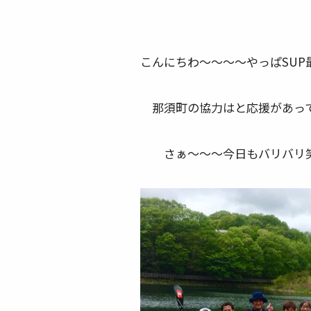
こんにちわ～～～～やっぱSU
那須町の協力はと応援があっ
さぁ～～～今日もバリバリ笑