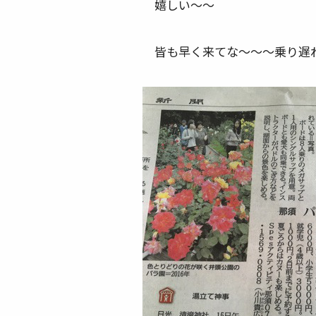
嬉しい～～
皆も早く来てな～～～乗り遅れ