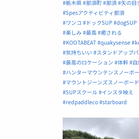
#
栃木県
#
那須町
#
那須
#
矢の目
#
Spesアクティビティ那須
#
ワンコ
#
ドックSUP
#
dogSUP
#
楽しみ
#
最高
#
癒される
#
KOOTABEAT
#
quakysense
#
k
#
気持ちいい
#
スタンドアップパ
#
最高のロケーション
#
体幹
#
自
#
ハンターマウンテンスノーボ
#
マウントジーンズスノーボー
#
SUPスクール
#
インスタ映え
#
redpaddleco
#
starboard