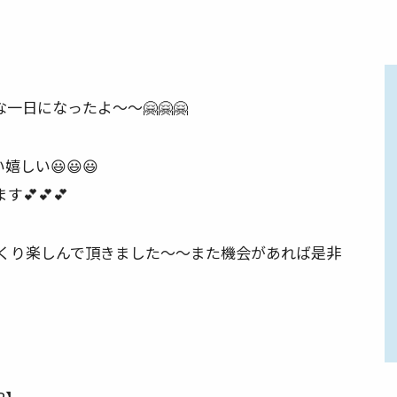
な一日になったよ〜〜
🤗
🤗
🤗
い嬉しい
😃
😃
😃
ます
💕
💕
💕
っくり楽しんで頂きました〜〜また機会があれば是非