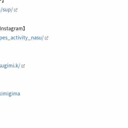
P】
m/sup/
stagram】
pes_activity_nasu/
sugimi.k/
kimigima