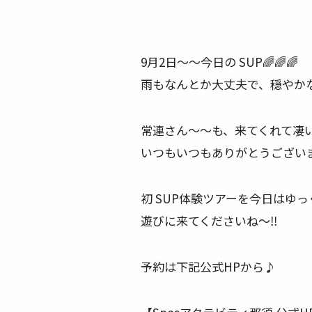
9月2日〜〜今日の SUP
🌈
🌈
🌈
雨もなんとか大丈夫で、穏やか
常連さん〜〜も、来てくれて凄
いつもいつもありがとうござい
初 SUP体験ツアーを今日はゆ
遊びに来てくださいね〜
‼️
予約は下記公式HPから♪