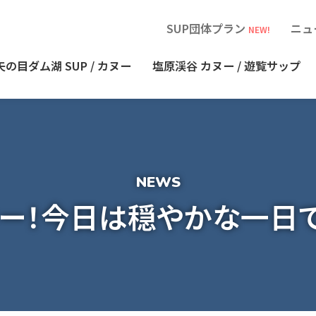
SUP団体プラン
ニュ
NEW!
矢の目ダム湖
SUP / カヌー
塩原渓谷
カヌー / 遊覧サップ
キー！今日は穏やかな一日で