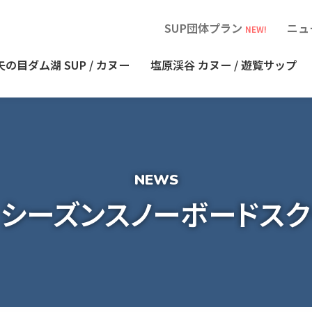
SUP団体プラン
ニュ
NEW!
矢の目ダム湖
SUP / カヌー
塩原渓谷
カヌー / 遊覧サップ
1 シーズンスノーボードス