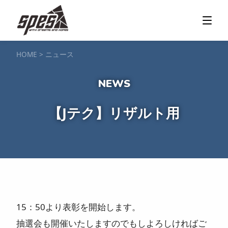
那須矢の目ダム湖
SUP / カヌー
ツアー＆料金プラン
ツアーの流れ
服装・持ち物
アクセス
カヌー体験
フォト＆ムービー
SIJ公認資格取得
お客様の声
ご予約・お問い合わせ
HOME
>
ニュース
塩原渓谷
カヌー / 遊覧サップ
ツアー＆料金プラン
持ち物・服装
アクセス
フォト＆ムービー
ご予約・お問い合わせ
スノーボードスクール
【Jテク】リザルト用
一般レッスン／キッズ＆ジュニアレッスン
プライベートレッスン
ジュニア育成特別レッスン「Jクラブ」
Spesハンターマニア
レッスンの流れ・服装
バッジテスト
キャンプ・イベント
アクセス
フォト＆ムービー
アドバイザー紹介
ご予約・お問い合わせ
ご予約・お問い合わせ
15：50より表彰を開始します。
SUP団体プラン
NEW!
抽選会も開催いたしますのでもしよろしければご