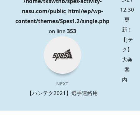
/home/tkswtnb/spes-activity-
12:30
nasu.com/public_html/wp/wp-
更
content/themes/Spes1.2/single.php
新！
on line
353
【Jテ
ク】
大会
案
内
NEXT
【ハンテク2021】選手連絡用