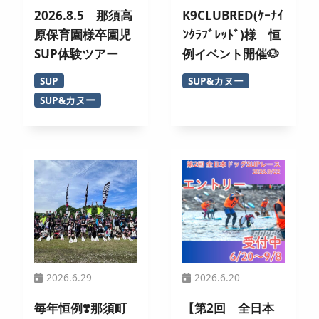
2026.8.5 那須高
K9CLUBRED(ｹｰﾅｲ
原保育園様卒園児
ﾝｸﾗﾌﾞﾚｯﾄﾞ)様 恒
SUP体験ツアー
例イベント開催🐶
SUP
SUP&カヌー
SUP&カヌー
2026.6.29
2026.6.20
毎年恒例❣️那須町
【第2回 全日本