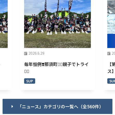
2026.6.29
2
)
毎年恒例❣️那須町🏄‍♀️親子でトライ
【
🚣‍♂️
ス
SUP
SU
「ニュース」カテゴリの一覧へ（全560件）