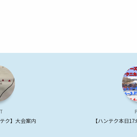
T
新！【Jテク】大会案内
【ハンテク本日17