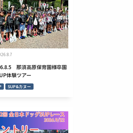
026.8.7
26.8.5 那須高原保育園様卒園
SUP体験ツアー
P
SUP&カヌー