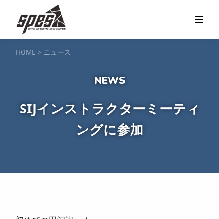
那須矢の目ダム湖
SUP / カヌー
ツアー＆料金プラン
ツアーの流れ
服装・持ち物
アクセス
カヌー体験
フォト＆ムービー
SIJ公認資格取得
お客様の声
ご予約・お問い合わせ
HOME
>
ニュース
塩原渓谷
カヌー / 遊覧サップ
ツアー＆料金プラン
持ち物・服装
アクセス
フォト＆ムービー
ご予約・お問い合わせ
スノーボードスクール
SIJインストラクターミーティ
一般レッスン／キッズ＆ジュニアレッスン
プライベートレッスン
ングに参加
ジュニア育成特別レッスン「Jクラブ」
Spesハンターマニア
レッスンの流れ・服装
バッジテスト
キャンプ・イベント
アクセス
フォト＆ムービー
アドバイザー紹介
ご予約・お問い合わせ
ご予約・お問い合わせ
SUP団体プラン
NEW!