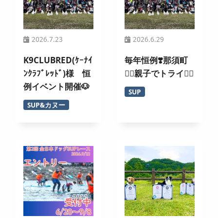
2026.7.23
2026.6.29
K9CLUBRED(ｹｰﾅｲ
毎年恒例❣️那須町
ﾝｸﾗﾌﾞﾚｯﾄﾞ)様 恒
🏄‍♀️親子でトライ🚣‍♂️
例イベント開催🐶
SUP
SUP&カヌー