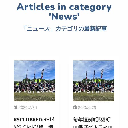
「ニュース」カテゴリの最新記事
2026.7.23
2026.6.29
K9CLUBRED(ｹｰﾅｲ
毎年恒例❣️那須町
ﾝｸﾗﾌﾞﾚｯﾄﾞ)様 恒
🏄‍♀️親子でトライ🚣‍♂️