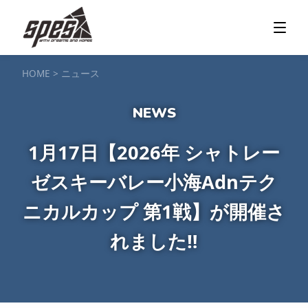
那須矢の目ダム湖
SUP / カヌー
ツアー＆料金プラン
ツアーの流れ
服装・持ち物
アクセス
カヌー体験
フォト＆ムービー
SIJ公認資格取得
お客様の声
ご予約・お問い合わせ
HOME
>
ニュース
塩原渓谷
カヌー / 遊覧サップ
ツアー＆料金プラン
持ち物・服装
アクセス
フォト＆ムービー
ご予約・お問い合わせ
スノーボードスクール
1月17日【2026年 シャトレー
一般レッスン／キッズ＆ジュニアレッスン
プライベートレッスン
ゼスキーバレー小海Adnテク
ジュニア育成特別レッスン「Jクラブ」
Spesハンターマニア
レッスンの流れ・服装
バッジテスト
キャンプ・イベント
アクセス
ニカルカップ 第1戦】が開催さ
フォト＆ムービー
アドバイザー紹介
ご予約・お問い合わせ
れました‼️
ご予約・お問い合わせ
SUP団体プラン
NEW!