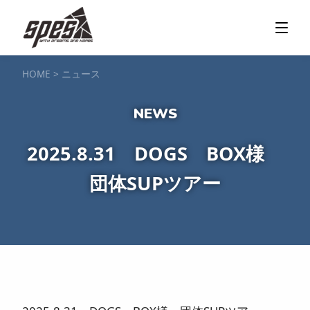
那須矢の目ダム湖
SUP / カヌー
ツアー＆料金プラン
ツアーの流れ
服装・持ち物
アクセス
カヌー体験
フォト＆ムービー
SIJ公認資格取得
お客様の声
ご予約・お問い合わせ
HOME
>
ニュース
塩原渓谷
カヌー / 遊覧サップ
ツアー＆料金プラン
持ち物・服装
アクセス
フォト＆ムービー
ご予約・お問い合わせ
スノーボードスクール
2025.8.31 DOGS BOX様
一般レッスン／キッズ＆ジュニアレッスン
プライベートレッスン
団体SUPツアー
ジュニア育成特別レッスン「Jクラブ」
Spesハンターマニア
レッスンの流れ・服装
バッジテスト
キャンプ・イベント
アクセス
フォト＆ムービー
アドバイザー紹介
ご予約・お問い合わせ
ご予約・お問い合わせ
SUP団体プラン
NEW!