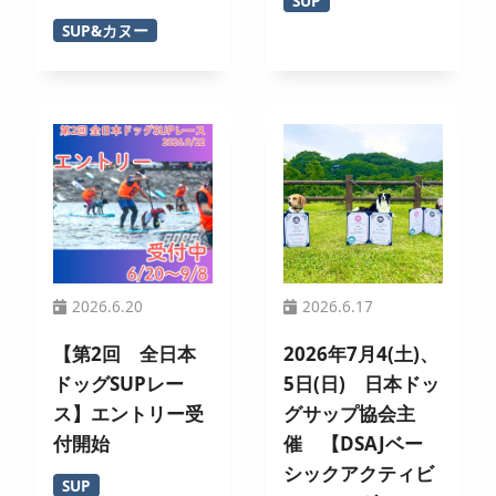
SUP
SUP&カヌー
2026.6.20
2026.6.17
【第2回 全日本
2026年7月4(土)、
ドッグSUPレー
5日(日) 日本ドッ
ス】エントリー受
グサップ協会主
付開始
催 【DSAJベー
シックアクティビ
SUP