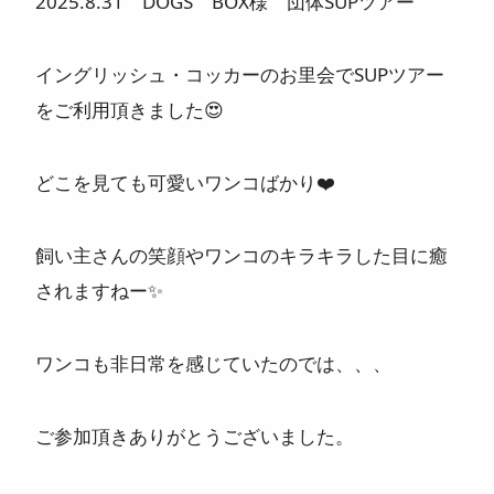
2025.8.31 DOGS BOX様 団体SUPツアー
ニュース
イングリッシュ・コッカーのお里会でSUPツアー
よくある質問
をご利用頂きました😍
スタッフ紹介
どこを見ても可愛いワンコばかり❤️
飼い主さんの笑顔やワンコのキラキラした目に癒
されますねー✨
ワンコも非日常を感じていたのでは、、、
ご参加頂きありがとうございました。