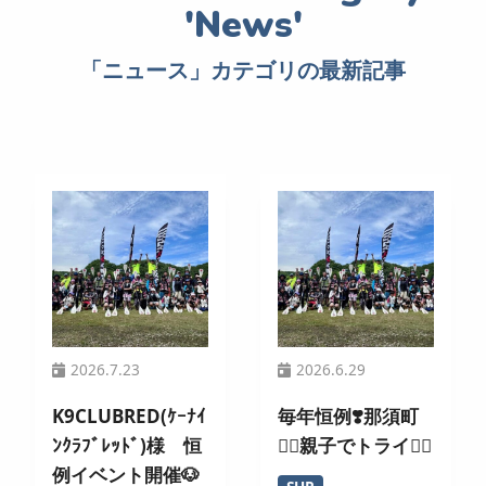
「ニュース」カテゴリの最新記事
2026.7.23
2026.6.29
K9CLUBRED(ｹｰﾅｲ
毎年恒例❣️那須町
ﾝｸﾗﾌﾞﾚｯﾄﾞ)様 恒
🏄‍♀️親子でトライ🚣‍♂️
例イベント開催🐶