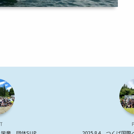
T
わり学童 団体SUP
2025.8.4 つくば