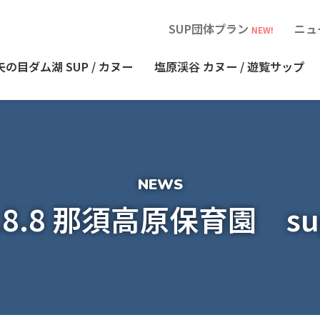
SUP団体プラン
ニュ
NEW!
矢の目ダム湖
SUP / カヌー
塩原渓谷
カヌー / 遊覧サップ
5.8.8 那須高原保育園 s