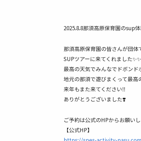
2025.8.8那須高原保育園のsup
那須高原保育園の皆さんが団体
SUPツアーに来てくれました✨✨
最高の天気でみんなでドボンドボ
地元の那須で遊びまくって最高の
来年もまた来てください‼️
ありがとうございました❣️
ご予約は公式のHPからお願いしま
【公式HP】
https://spes-activity-nasu.co