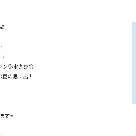
体験
で
✨
ン💦水遊び😄
夏の思い出‼️
す⭐️
m/