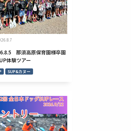
026.8.7
26.8.5 那須高原保育園様卒園
SUP体験ツアー
P
SUP&カヌー