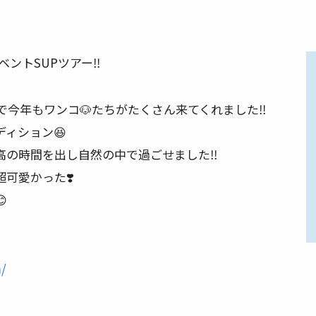
イベントSUPツアー‼️
で今年もワンコ🐶たちがたくさん来てくれました‼️
ィション😆
の時間を出し自然の中で過ごせました‼️
可愛かった❣️

m/