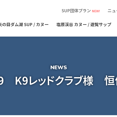
SUP団体プラン
ニュ
NEW!
矢の目ダム湖
SUP / カヌー
塩原渓谷
カヌー / 遊覧サップ
7.19 K9レッドクラブ様 