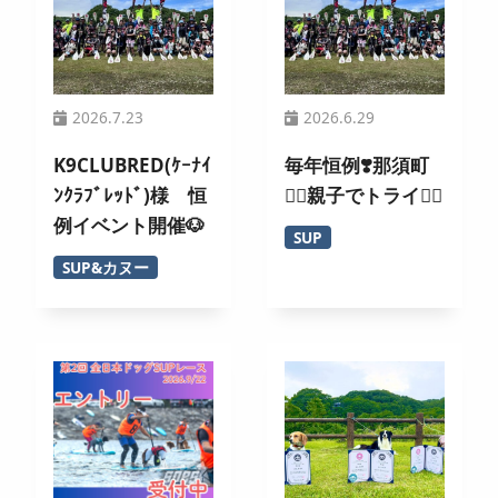
2026.7.23
2026.6.29
K9CLUBRED(ｹｰﾅｲ
毎年恒例❣️那須町
ﾝｸﾗﾌﾞﾚｯﾄﾞ)様 恒
🏄‍♀️親子でトライ🚣‍♂️
例イベント開催🐶
SUP
SUP&カヌー