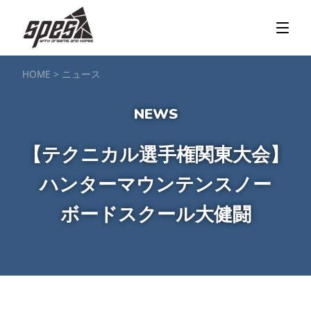
那須矢の目ダム湖
SUP / カヌー
ツアー＆料金プラン
ツアーの流れ
服装・持ち物
アクセス
カヌー体験
フォト＆ムービー
SIJ公認資格取得
お客様の声
ご予約・お問い合わせ
HOME
>
ニュース
塩原渓谷
カヌー / 遊覧サップ
ツアー＆料金プラン
持ち物・服装
アクセス
フォト＆ムービー
ご予約・お問い合わせ
スノーボードスクール
【テクニカル選手権関東大会】
一般レッスン／キッズ＆ジュニアレッスン
プライベートレッスン
ハンターマウンテンスノー
ジュニア育成特別レッスン「Jクラブ」
Spesハンターマニア
レッスンの流れ・服装
バッジテスト
キャンプ・イベント
アクセス
ボードスクール大健闘
フォト＆ムービー
アドバイザー紹介
ご予約・お問い合わせ
ご予約・お問い合わせ
SUP団体プラン
NEW!