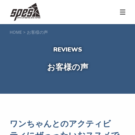
那須矢の目ダム湖
SUP / カヌー
ツアー＆料金プラン
ツアーの流れ
服装・持ち物
アクセス
カヌー体験
フォト＆ムービー
SIJ公認資格取得
お客様の声
ご予約・お問い合わせ
HOME
>
お客様の声
塩原渓谷
カヌー / 遊覧サップ
ツアー＆料金プラン
持ち物・服装
アクセス
フォト＆ムービー
ご予約・お問い合わせ
スノーボードスクール
お客様の声
一般レッスン／キッズ＆ジュニアレッスン
プライベートレッスン
ジュニア育成特別レッスン「Jクラブ」
Spesハンターマニア
レッスンの流れ・服装
バッジテスト
キャンプ・イベント
アクセス
フォト＆ムービー
アドバイザー紹介
ご予約・お問い合わせ
ご予約・お問い合わせ
ワンちゃんとのアクティビ
SUP団体プラン
NEW!
ティにぜっったいおススメで