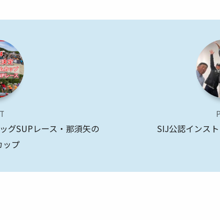
T
ドッグSUPレース・那須矢の
SIJ公認インス
カップ