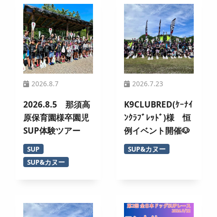
2026.8.7
2026.7.23
2026.8.5 那須高
K9CLUBRED(ｹｰﾅｲ
原保育園様卒園児
ﾝｸﾗﾌﾞﾚｯﾄﾞ)様 恒
SUP体験ツアー
例イベント開催🐶
SUP
SUP&カヌー
SUP&カヌー