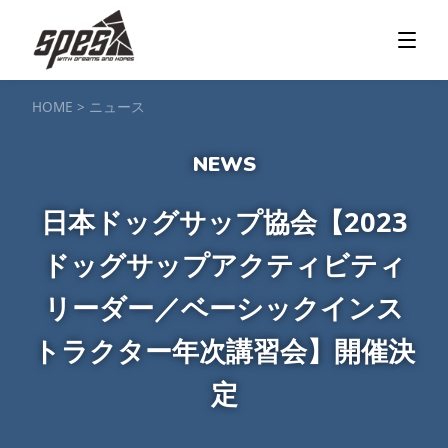
那須矢の目ダム湖
SUP / カヌー
ツアー＆料金プラン
ツアーの流れ
服装・持ち物
アクセス
カヌー体験
フォト＆ムービー
SIJ公認資格取得
お客様の声
ご予約・お問い合わせ
HOME
>
ニュース
塩原渓谷
カヌー / 遊覧サップ
ツアー＆料金プラン
持ち物・服装
アクセス
フォト＆ムービー
ご予約・お問い合わせ
スノーボードスクール
日本ドッグサップ協会【2023
一般レッスン／キッズ＆ジュニアレッスン
プライベートレッスン
ドッグサップアクティビティ
ジュニア育成特別レッスン「Jクラブ」
Spesハンターマニア
レッスンの流れ・服装
バッジテスト
キャンプ・イベント
アクセス
リーダー／ベーシックインス
フォト＆ムービー
アドバイザー紹介
ご予約・お問い合わせ
トラクター年次講習会】開催決
ご予約・お問い合わせ
定
SUP団体プラン
NEW!