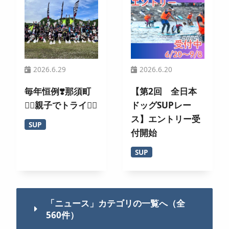
2026.6.29
2026.6.20
毎年恒例❣️那須町
【第2回 全日本
🏄‍♀️親子でトライ🚣‍♂️
ドッグSUPレー
ス】エントリー受
SUP
付開始
SUP
「ニュース」カテゴリの一覧へ（全
560件）