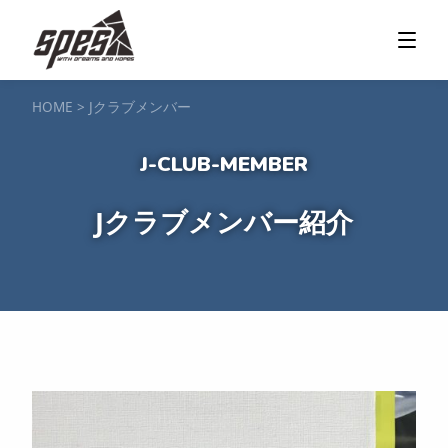
那須矢の目ダム湖
SUP / カヌー
ツアー＆料金プラン
ツアーの流れ
服装・持ち物
アクセス
カヌー体験
フォト＆ムービー
SIJ公認資格取得
お客様の声
ご予約・お問い合わせ
HOME
>
Jクラブメンバー
塩原渓谷
カヌー / 遊覧サップ
ツアー＆料金プラン
持ち物・服装
アクセス
フォト＆ムービー
ご予約・お問い合わせ
スノーボードスクール
Jクラブメンバー紹介
一般レッスン／キッズ＆ジュニアレッスン
プライベートレッスン
ジュニア育成特別レッスン「Jクラブ」
Spesハンターマニア
レッスンの流れ・服装
バッジテスト
キャンプ・イベント
アクセス
フォト＆ムービー
アドバイザー紹介
ご予約・お問い合わせ
ご予約・お問い合わせ
SUP団体プラン
NEW!