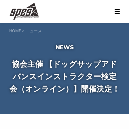
那須矢の目ダム湖
SUP / カヌー
ツアー＆料金プラン
ツアーの流れ
服装・持ち物
アクセス
カヌー体験
フォト＆ムービー
SIJ公認資格取得
お客様の声
ご予約・お問い合わせ
HOME
>
ニュース
塩原渓谷
カヌー / 遊覧サップ
ツアー＆料金プラン
持ち物・服装
アクセス
フォト＆ムービー
ご予約・お問い合わせ
スノーボードスクール
協会主催 【ドッグサップアド
一般レッスン／キッズ＆ジュニアレッスン
プライベートレッスン
バンスインストラクター検定
ジュニア育成特別レッスン「Jクラブ」
Spesハンターマニア
レッスンの流れ・服装
バッジテスト
キャンプ・イベント
アクセス
会（オンライン）】開催決定！
フォト＆ムービー
アドバイザー紹介
ご予約・お問い合わせ
ご予約・お問い合わせ
SUP団体プラン
NEW!