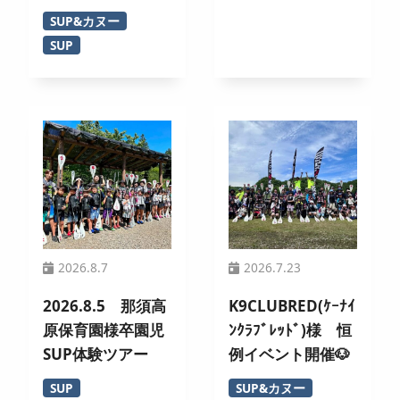
SUP&カヌー
SUP
2026.8.7
2026.7.23
2026.8.5 那須高
K9CLUBRED(ｹｰﾅｲ
原保育園様卒園児
ﾝｸﾗﾌﾞﾚｯﾄﾞ)様 恒
SUP体験ツアー
例イベント開催🐶
SUP
SUP&カヌー