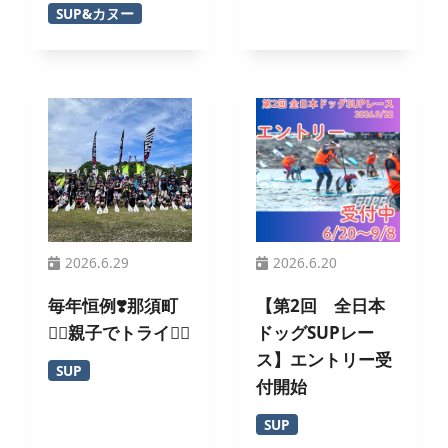
SUP&カヌー
2026.6.29
2026.6.20
毎年恒例❣️那須町
【第2回 全日本
🏄‍♀️親子でトライ🚣‍♂️
ドッグSUPレー
ス】エントリー受
SUP
付開始
SUP