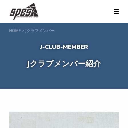
那須矢の目ダム湖
SUP / カヌー
ツアー＆料金プラン
ツアーの流れ
服装・持ち物
アクセス
カヌー体験
フォト＆ムービー
SIJ公認資格取得
お客様の声
ご予約・お問い合わせ
HOME
>
Jクラブメンバー
塩原渓谷
カヌー / 遊覧サップ
ツアー＆料金プラン
持ち物・服装
アクセス
フォト＆ムービー
ご予約・お問い合わせ
スノーボードスクール
Jクラブメンバー紹介
一般レッスン／キッズ＆ジュニアレッスン
プライベートレッスン
ジュニア育成特別レッスン「Jクラブ」
Spesハンターマニア
レッスンの流れ・服装
バッジテスト
キャンプ・イベント
アクセス
フォト＆ムービー
アドバイザー紹介
ご予約・お問い合わせ
ご予約・お問い合わせ
SUP団体プラン
NEW!