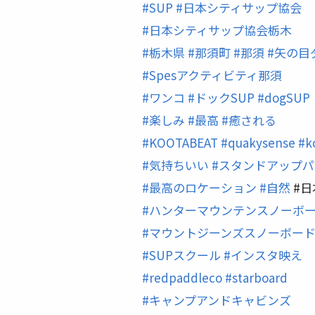
#
SUP
#
日本シティサップ協会
#
日本シティサップ協会栃木
#
栃木県
#
那須町
#
那須
#
矢の目
#
Spesアクティビティ那須
#
ワンコ
#
ドックSUP
#
dogSUP
#
楽しみ
#
最高
#
癒される
#
KOOTABEAT
#
quakysense
#
k
#
気持ちいい
#
スタンドアップパ
#
最高のロケーション
#
自然
#日
#
ハンターマウンテンスノーボ
#
マウントジーンズスノーボー
#
SUPスクール
#
インスタ映え
#
redpaddleco
#
starboard
#
キャンプアンドキャビンズ