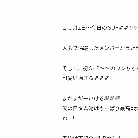
１０月2日〜今日の SUP
💕
💕
✨
✨
大会で活躍したメンバーがまた
そして、初 SUP〜〜のワンち
可愛い過ぎる
💕
💕
💕
まだまだーいける
🌈
🌈
🌈
矢の目ダム湖はやっぱり最高
❣️
ねー
‼️