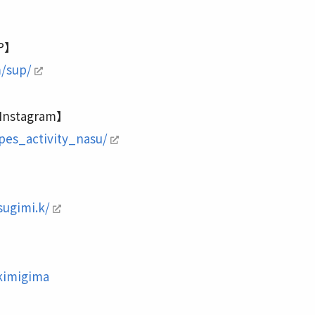
P】
m/sup/
stagram】
pes_activity_nasu/
sugimi.k/
kimigima