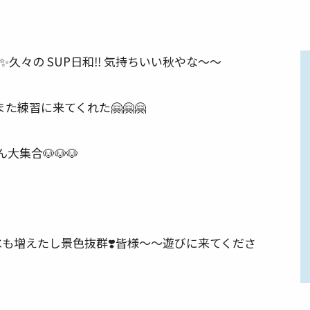
✨
久々の SUP日和
‼️
気持ちいい秋やな〜〜
また練習に来てくれた
🤗
🤗
🤗
ゃん大集合
🐶
🐶
🐶
水も増えたし景色抜群
❣️
皆様〜〜遊びに来てくださ