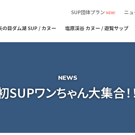
SUP団体プラン
ニュ
NEW!
矢の目ダム湖
SUP / カヌー
塩原渓谷
カヌー / 遊覧サップ
初SUPワンちゃん大集合！