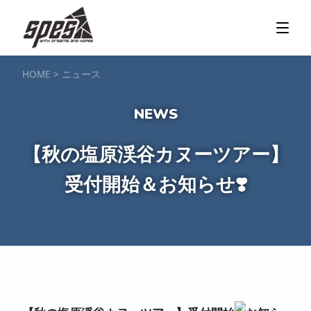
那須矢の目ダム湖
SUP / カヌー
ツアー＆料金プラン
ツアーの流れ
服装・持ち物
アクセス
カヌー体験
フォト＆ムービー
SIJ公認資格取得
お客様の声
ご予約・お問い合わせ
HOME
>
ニュース
塩原渓谷
カヌー / 遊覧サップ
ツアー＆料金プラン
持ち物・服装
アクセス
フォト＆ムービー
ご予約・お問い合わせ
スノーボードスクール
【秋の塩原渓谷カヌーツアー】
一般レッスン／キッズ＆ジュニアレッスン
プライベートレッスン
受付開始＆お知らせ❣️
ジュニア育成特別レッスン「Jクラブ」
Spesハンターマニア
レッスンの流れ・服装
バッジテスト
キャンプ・イベント
アクセス
フォト＆ムービー
アドバイザー紹介
ご予約・お問い合わせ
ご予約・お問い合わせ
SUP団体プラン
NEW!