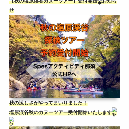
【秋の塩原渓谷カヌーツアー】受付開始
お知ら
ニュース
せ
よくある質問
スタッフ紹介
秋の涼しさがやってまいりました！
塩原渓谷秋のカヌーツアー受付開始いたします