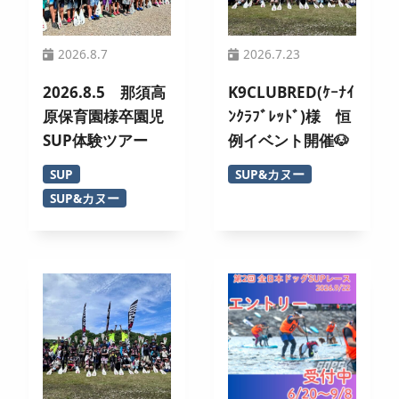
2026.8.7
2026.7.23
2026.8.5 那須高
K9CLUBRED(ｹｰﾅｲ
原保育園様卒園児
ﾝｸﾗﾌﾞﾚｯﾄﾞ)様 恒
SUP体験ツアー
例イベント開催🐶
SUP
SUP&カヌー
SUP&カヌー