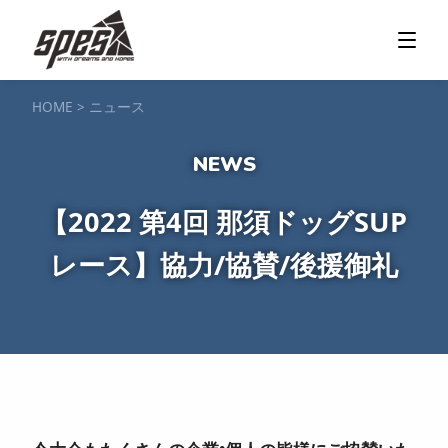
那須矢の目ダム湖
SUP / カヌー
ツアー＆料金プラン
ツアーの流れ
服装・持ち物
アクセス
カヌー体験
フォト＆ムービー
SIJ公認資格取得
お客様の声
ご予約・お問い合わせ
HOME
>
ニュース
塩原渓谷
カヌー / 遊覧サップ
ツアー＆料金プラン
持ち物・服装
アクセス
フォト＆ムービー
ご予約・お問い合わせ
スノーボードスクール
【2022 第4回 那須ドッグSUP
一般レッスン／キッズ＆ジュニアレッスン
プライベートレッスン
レース】協力/協賛/後援御礼
ジュニア育成特別レッスン「Jクラブ」
Spesハンターマニア
レッスンの流れ・服装
バッジテスト
キャンプ・イベント
アクセス
フォト＆ムービー
アドバイザー紹介
ご予約・お問い合わせ
ご予約・お問い合わせ
SUP団体プラン
NEW!