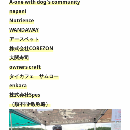
A-one with dog`s community
napani
Nutrience
WANDAWAY
アースペット
株式会社COREZON
大関寿司
owners craft
タイカフェ サムロー
enkara
株式会社Spes
（順不同•敬称略）