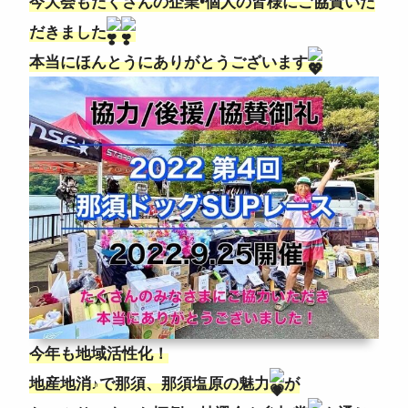
今大会もたくさんの企業•個人の皆様にご協賛いた
ニュース
だきました
本当にほんとうにありがとうございます
よくある質問
スタッフ紹介
今年も地域活性化！
地産地消♪で那須、那須塩原の魅力
が