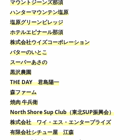
マウントジーンズ那須
ハンターマウンテン塩原
塩原グリーンビレッジ
ホテルエピナール那須
株式会社ウイズコーポレーション
バターのいとこ
スーパーあさの
黒沢農園
THE DAY 君島陽一
森ファーム
焼肉 牛兵衛
North Shore Sup Club（東北SUP振興会）
株式会社 ワイ・エス・エンタープライズ
有限会社シチュー屋 江森