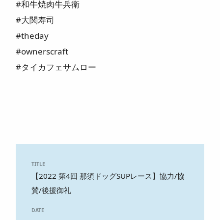
#和牛焼肉牛兵衛
#大関寿司
#theday
#ownerscraft
#タイカフェサムロー
TITLE
【2022 第4回 那須ドッグSUPレース】協力/協
賛/後援御礼
DATE