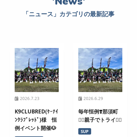
「ニュース」カテゴリの最新記事
2026.7.23
2026.6.29
K9CLUBRED(ｹｰﾅｲ
毎年恒例❣️那須町
ﾝｸﾗﾌﾞﾚｯﾄﾞ)様 恒
🏄‍♀️親子でトライ🚣‍♂️
例イベント開催🐶
SUP