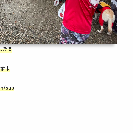
した❣
ます↓
om/sup