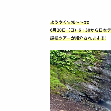
ようやく告知〜〜❣️❣️
6月20日（日）6：30から日
探検ツアーが紹介されます‼️‼️