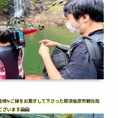
皆様✨ご縁をお繋ぎして下さった那須塩原市観光局
ざいます🤗🤗