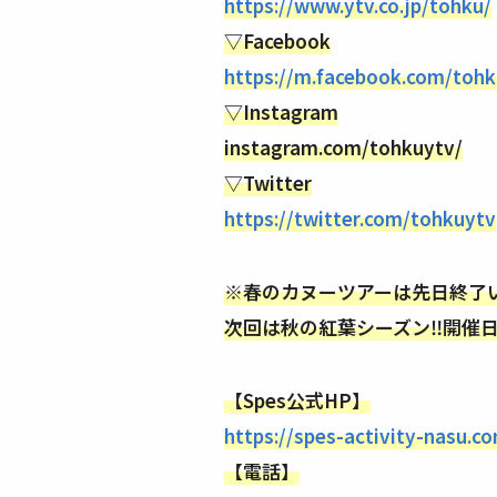
https://www.ytv.co.jp/tohku/
▽Facebook
https://m.facebook.com/toh
▽Instagram
instagram.com/tohkuytv/
▽Twitter
https://twitter.com/tohkuytv
※春のカヌーツアーは先日終了い
次回は秋の紅葉シーズン‼️開催
【Spes公式HP】
https://spes-activity-nasu.c
【電話】