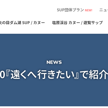
SUP団体プラン
ニュ
NEW!
矢の目ダム湖
SUP / カヌー
塩原渓谷
カヌー / 遊覧サップ
6.20『遠くへ行きたい』で