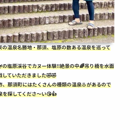
東の温泉名勝地・那須、塩原の数ある温泉を巡って
の塩原渓谷でカヌー体験‼️絶景の中🌈吊り橋を水面
していただきました🤣🤣
市、那須町にはたくさんの種類の温泉♨️があるので
を探してくださ〜い😘👍