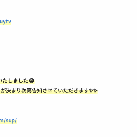
kuytv
たしました😭
日が決まり次第告知させていただきます✨✨
om/sup/