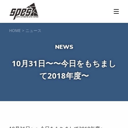
那須矢の目ダム湖
SUP / カヌー
ツアー＆料金プラン
ツアーの流れ
服装・持ち物
アクセス
カヌー体験
フォト＆ムービー
SIJ公認資格取得
お客様の声
ご予約・お問い合わせ
HOME
>
ニュース
塩原渓谷
カヌー / 遊覧サップ
ツアー＆料金プラン
持ち物・服装
アクセス
フォト＆ムービー
ご予約・お問い合わせ
スノーボードスクール
10月31日〜〜今日をもちまし
一般レッスン／キッズ＆ジュニアレッスン
プライベートレッスン
て2018年度〜
ジュニア育成特別レッスン「Jクラブ」
Spesハンターマニア
レッスンの流れ・服装
バッジテスト
キャンプ・イベント
アクセス
フォト＆ムービー
アドバイザー紹介
ご予約・お問い合わせ
ご予約・お問い合わせ
SUP団体プラン
NEW!