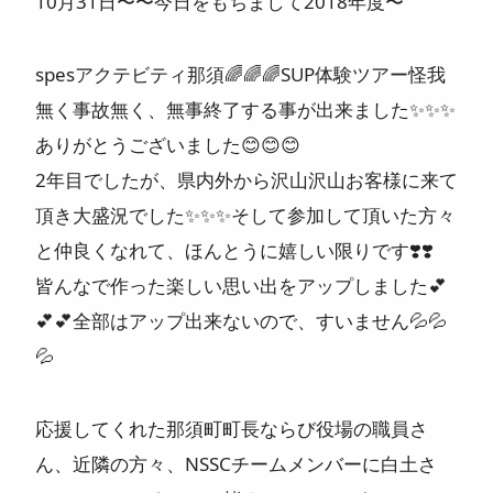
10月31日〜〜今日をもちまして2018年度〜
ニュース
spesアクテビティ那須
🌈
🌈
🌈
SUP体験ツアー怪我
よくある質問
無く事故無く、無事終了する事が出来ました
✨
✨
✨
ありがとうございました
😊
😊
😊
スタッフ紹介
2年目でしたが、県内外から沢山沢山お客様に来て
頂き大盛況でした
✨
✨
✨
そして参加して頂いた方々
と仲良くなれて、ほんとうに嬉しい限りです
❣️
❣️
皆んなで作った楽しい思い出をアップしました
💕
💕
💕
全部はアップ出来ないので、すいません
💦
💦
💦
応援してくれた那須町町長ならび役場の職員さ
ん、近隣の方々、NSSCチームメンバーに白土さ