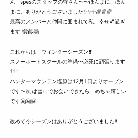
ん、spesのスタッフの皆さん〜〜ほんまに、ほん
まに、ありがとうございました
✨
✨
✨
🌈
🌈
🌈
最高のメンバーと仲間に囲まれて私、幸せ
💕
過ぎ
ます
‼️
🤗
🤗
🤗
これからは、ウィンターシーズン
❣️
スノーボードスクールの準備〜必死に頑張ります
⤴️
⤴️
⤴️
ハンターマウンテン塩原は12月1日よりオープン
です〜次 は雪山でお会いできたら、めちゃ嬉しい
です
🤗
🤗
🤗
改めて今シーズンはありがとうございました
‼️