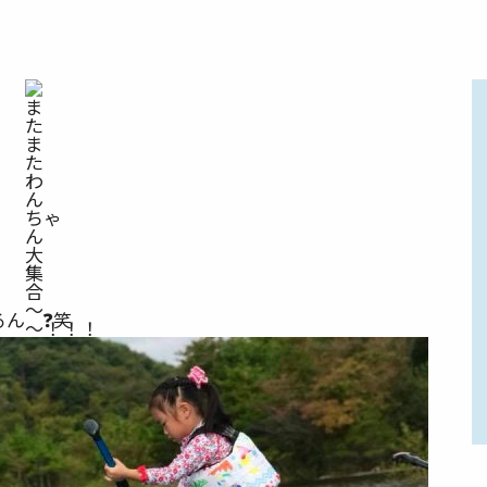
るん
❓
笑