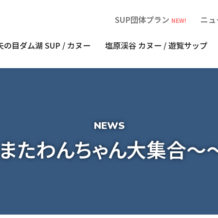
SUP団体プラン
ニュ
NEW!
矢の目ダム湖
SUP / カヌー
塩原渓谷
カヌー / 遊覧サップ
またわんちゃん大集合～～