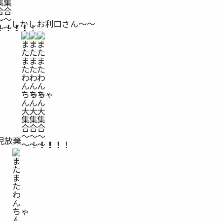
しかしお利口さん〜〜
児放棄