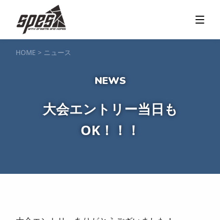
那須矢の目ダム湖
SUP / カヌー
ツアー＆料金プラン
ツアーの流れ
服装・持ち物
アクセス
カヌー体験
フォト＆ムービー
SIJ公認資格取得
お客様の声
ご予約・お問い合わせ
HOME
>
ニュース
塩原渓谷
カヌー / 遊覧サップ
ツアー＆料金プラン
持ち物・服装
アクセス
フォト＆ムービー
ご予約・お問い合わせ
スノーボードスクール
大会エントリー当日も
一般レッスン／キッズ＆ジュニアレッスン
プライベートレッスン
OK！！！
ジュニア育成特別レッスン「Jクラブ」
Spesハンターマニア
レッスンの流れ・服装
バッジテスト
キャンプ・イベント
アクセス
フォト＆ムービー
アドバイザー紹介
ご予約・お問い合わせ
ご予約・お問い合わせ
SUP団体プラン
NEW!