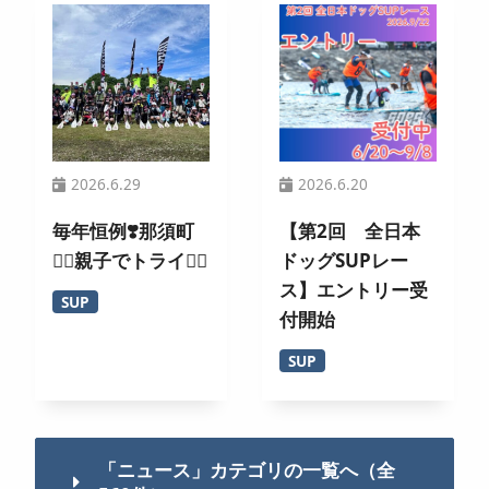
2026.6.29
2026.6.20
毎年恒例❣️那須町
【第2回 全日本
🏄‍♀️親子でトライ🚣‍♂️
ドッグSUPレー
ス】エントリー受
SUP
付開始
SUP
「ニュース」カテゴリの一覧へ（全