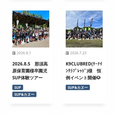
2026.8.7
2026.7.23
2026.8.5 那須高
K9CLUBRED(ｹｰﾅｲ
原保育園様卒園児
ﾝｸﾗﾌﾞﾚｯﾄﾞ)様 恒
SUP体験ツアー
例イベント開催🐶
SUP
SUP&カヌー
SUP&カヌー