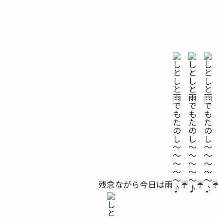
残念ながら今日は雨
☔️
☔️
☔