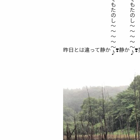
昨日とは違って静か
❣️
静か
❣️