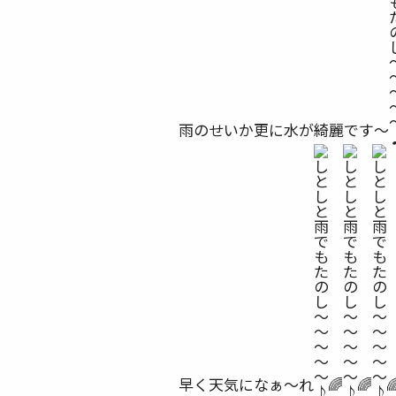
雨のせいか更に水が綺麗です〜
早く天気になぁ〜れ
🌈
🌈
