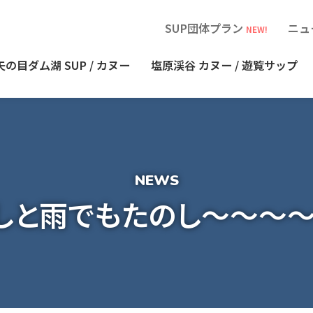
SUP団体プラン
ニュ
NEW!
矢の目ダム湖
SUP / カヌー
塩原渓谷
カヌー / 遊覧サップ
しと雨でもたのし～～～