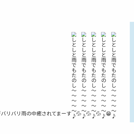
️
バリバリ雨の中癒されてまーす
💦
💦
💦
😁