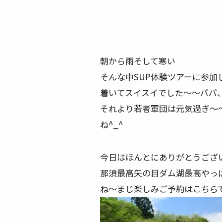
朝から雨
そして寒い
そんな中SUP体験ツアーに参加
着いてスイスイでした
〜〜パパ
それより若者軍団は元気過ぎ〜
ね^_^
今日はほんとにありがとうござ
那須最高
矢の目ダム湖最高
やっ
ね〜まじ楽しみ
ご予約はこちら