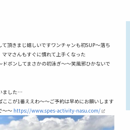
して頂きまじ嬉しいです
ワンチャンも初SUP〜落ち
、ママさんもすぐに慣れて上手くなった
〜ドボンしてまさかの初泳ぎ〜〜笑
風邪ひかないで
いました
…
ぱここが1番ええわ〜〜ご予約は早めにお願いします
で〜〜
https://www.spes-activity-nasu.com/