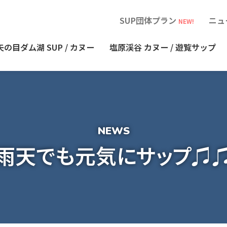
SUP団体プラン
ニュ
NEW!
矢の目ダム湖
SUP / カヌー
塩原渓谷
カヌー / 遊覧サップ
雨天でも元気にサップ♫